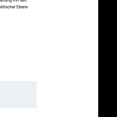
taltung mit den
litischer Ebene