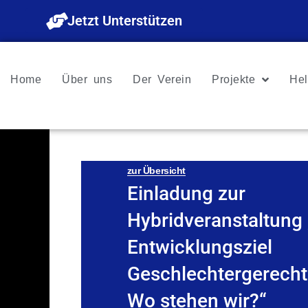
Zum
Jetzt Unterstützen
Inhalt
springen
Home
Über uns
Der Verein
Projekte
Hel
zur Übersicht
Einladung zur
Hybridveranstaltung
Entwicklungsziel
Geschlechtergerecht
Wo stehen wir?“