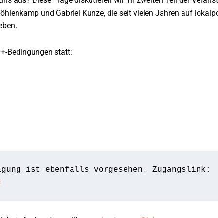
 uns aus? Diese Frage diskutieren wir im zweiten Teil der Verans
hlenkamp und Gabriel Kunze, die seit vielen Jahren auf lokalpo
eben.
G+-Bedingungen statt:
Eine digitale Übertragung ist ebenfalls vorgesehen. Zugangslink: 
e