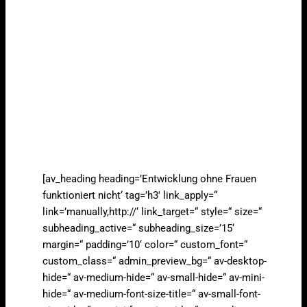
[av_heading heading=’Entwicklung ohne Frauen
funktioniert nicht‘ tag=’h3′ link_apply=“
link=’manually,http://‘ link_target=“ style=“ size=“
subheading_active=“ subheading_size=’15‘
margin=“ padding=’10‘ color=“ custom_font=“
custom_class=“ admin_preview_bg=“ av-desktop-
hide=“ av-medium-hide=“ av-small-hide=“ av-mini-
hide=“ av-medium-font-size-title=“ av-small-font-