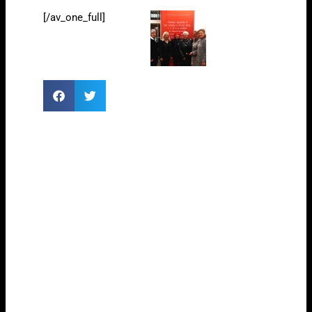
[/av_one_full]