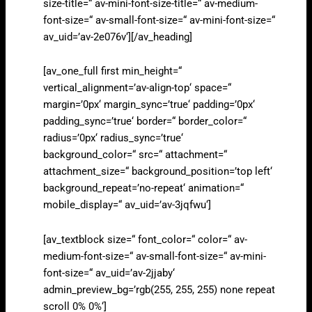
size-title=“ av-mini-font-size-title=“ av-medium-
font-size=“ av-small-font-size=“ av-mini-font-size=“
av_uid=’av-2e076v‘][/av_heading]
[av_one_full first min_height=“
vertical_alignment=’av-align-top‘ space=“
margin=’0px‘ margin_sync=’true‘ padding=’0px‘
padding_sync=’true‘ border=“ border_color=“
radius=’0px‘ radius_sync=’true‘
background_color=“ src=“ attachment=“
attachment_size=“ background_position=’top left‘
background_repeat=’no-repeat‘ animation=“
mobile_display=“ av_uid=’av-3jqfwu‘]
[av_textblock size=“ font_color=“ color=“ av-
medium-font-size=“ av-small-font-size=“ av-mini-
font-size=“ av_uid=’av-2jjaby‘
admin_preview_bg=’rgb(255, 255, 255) none repeat
scroll 0% 0%‘]