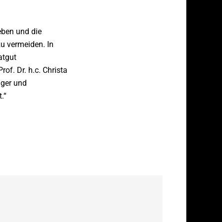
eben und die
zu vermeiden. In
atgut
f. Dr. h.c. Christa
iger und
.“