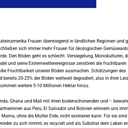
Lateinamerika Frauen überwiegend in ländlichen Regionen und 
tschließen sich immer mehr Frauen für ökologischen Gemüseanb
rde. Den Böden geht es schlecht. Versiegelung, Monokulturen, d
el und seine Extremwetterereignisse zerstören die fruchtbare
 die Fruchtbarkeit unserer Böden ausmachen. Schätzungen des
ereits 20-25% der Böden weltweit degradiert, also in ihrer Lei
 kommen weitere 5-10 Millionen Hektar hinzu.
anda, Ghana und Mali mit ihren bodenschonenden und – bewah
tnerinnen aus Peru, El Salvador und Bolivien erinnern uns imm
ama, ohne die Mutter Erde, nicht existieren kann. Für sie sind
 wieder zu sich nimmt, es recycelt und als Substrat dem Leben e