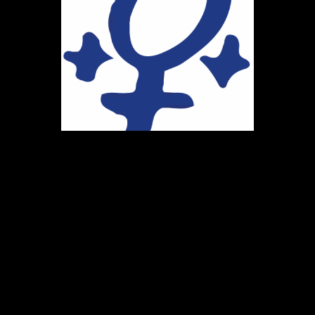
Ihr Weg zu uns
Marie-Schlei-Verein e.V.
Haus der Zukunft
Osterstr. 58
20259 Hamburg
Telefon:
040 41496992
E-Mail:
info@marie-schlei-verein.de