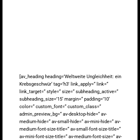
[av_heading heading=’Weltweite Ungleichheit: ein
Krebsgeschwür‘ tag=’h3′ link_apply=“ link=“
link_target=“ style=“ size=“ subheading_active=“
subheading_size=’15‘ margin=“ padding=’10‘
color=“ custom_font=“ custom_class=“
admin_preview_bg=“ av-desktop-hide=“ av-
medium-hide=“ av-small-hide=“ av-mini-hide=“ av-
medium-font-size-title=“ av-small-font-size-title=“
av-mini-font-size-title=“ av-medium-font-size=“ av-