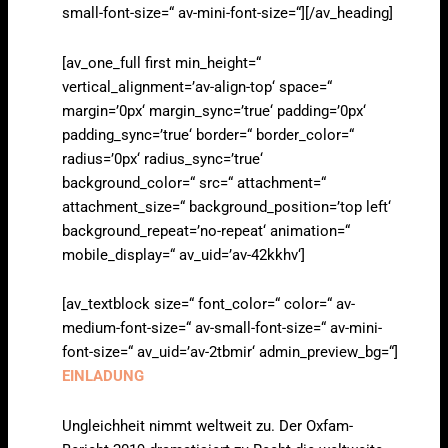
small-font-size=“ av-mini-font-size=“][/av_heading]
[av_one_full first min_height=“
vertical_alignment=’av-align-top‘ space=“
margin=’0px‘ margin_sync=’true‘ padding=’0px‘
padding_sync=’true‘ border=“ border_color=“
radius=’0px‘ radius_sync=’true‘
background_color=“ src=“ attachment=“
attachment_size=“ background_position=’top left‘
background_repeat=’no-repeat‘ animation=“
mobile_display=“ av_uid=’av-42kkhv‘]
[av_textblock size=“ font_color=“ color=“ av-
medium-font-size=“ av-small-font-size=“ av-mini-
font-size=“ av_uid=’av-2tbmir‘ admin_preview_bg=“]
EINLADUNG
Ungleichheit nimmt weltweit zu. Der Oxfam-