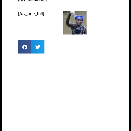
[/av_one_full]