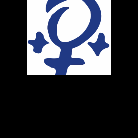
Ihr Weg zu uns
Marie-Schlei-Verein e.V.
Haus der Zukunft
Osterstr. 58
20259 Hamburg