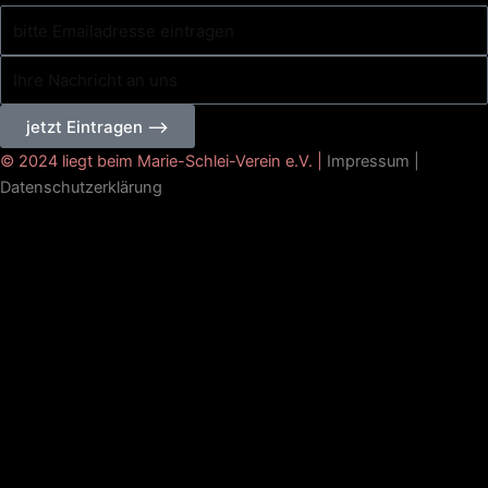
bitte
Emailadresse
Ihre
eintragen
Nachricht
an
jetzt Eintragen ⟶
uns
© 2024 liegt beim Marie-Schlei-Verein e.V. |
Impressum
|
Datenschutzerklärung