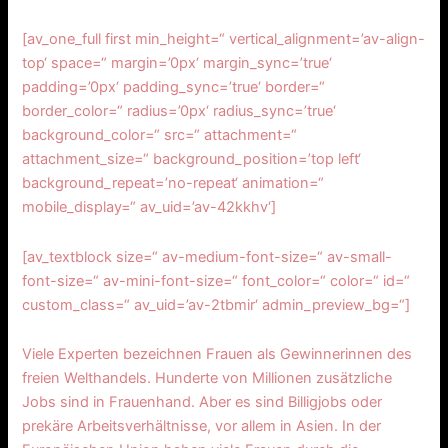
[av_one_full first min_height=“ vertical_alignment=’av-align-
top‘ space=“ margin=’0px‘ margin_sync=’true‘
padding=’0px‘ padding_sync=’true‘ border=“
border_color=“ radius=’0px‘ radius_sync=’true‘
background_color=“ src=“ attachment=“
attachment_size=“ background_position=’top left‘
background_repeat=’no-repeat‘ animation=“
mobile_display=“ av_uid=’av-42kkhv‘]
[av_textblock size=“ av-medium-font-size=“ av-small-
font-size=“ av-mini-font-size=“ font_color=“ color=“ id=“
custom_class=“ av_uid=’av-2tbmir‘ admin_preview_bg=“]
Viele Experten bezeichnen Frauen als Gewinnerinnen des
freien Welthandels. Hunderte von Millionen zusätzliche
Jobs sind in Frauenhand. Aber es sind Billigjobs oder
prekäre Arbeitsverhältnisse, vor allem in Asien. In der