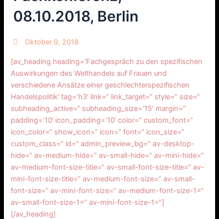
08.10.2018, Berlin
Oktober 9, 2018
[av_heading heading=’Fachgespräch zu den spezifischen
Auswirkungen des Welthandels auf Frauen und
verschiedene Ansätze einer geschlechterspezifischen
Handelspolitik‘ tag=’h3′ link=“ link_target=“ style=“ size=“
subheading_active=“ subheading_size=’15‘ margin=“
padding=’10‘ icon_padding=’10‘ color=“ custom_font=“
icon_color=“ show_icon=“ icon=“ font=“ icon_size=“
custom_class=“ id=“ admin_preview_bg=“ av-desktop-
hide=“ av-medium-hide=“ av-small-hide=“ av-mini-hide=“
av-medium-font-size-title=“ av-small-font-size-title=“ av-
mini-font-size-title=“ av-medium-font-size=“ av-small-
font-size=“ av-mini-font-size=“ av-medium-font-size-1=“
av-small-font-size-1=“ av-mini-font-size-1=“]
[/av_heading]