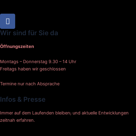
F
a
c
Wir sind für Sie da
e
b
Öffnungszeiten
o
o
Montags – Donnerstag 9.30 – 14 Uhr
k
Freitags haben wir geschlossen
Termine nur nach Absprache
Infos & Presse
Immer auf dem Laufenden bleiben
,
und aktuelle Entwicklungen
zeitnah erfahren.