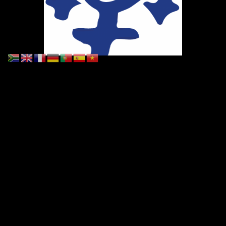
Ihr Weg zu uns
Marie-Schlei-Verein e.V.
Haus der Zukunft
Osterstr. 58
20259 Hamburg
Telefon:
040 41496992
E-Mail:
info@marie-schlei-verein.de
Spendenkonto: GLS
DE86 4306 0967 1058 5399 00