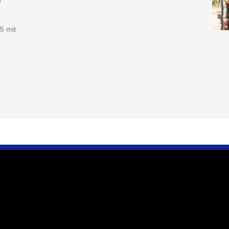
5 mit
 zu uns
Wir sind für Sie da
erein e.V.
Öffnungszeiten
nft