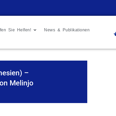
fen Sie Helfen!
News & Publikationen
nesien) –
on Melinjo