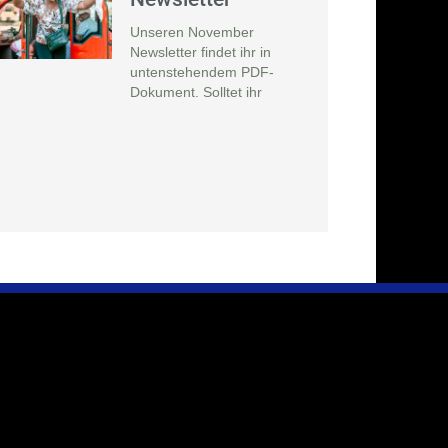
Unseren November
Newsletter findet ihr in
untenstehendem PDF-
Dokument. Solltet ihr
Infos & Presse
Immer auf dem Laufenden bleiben
,
und
aktuelle Entwicklungen zeitnah erfahren.