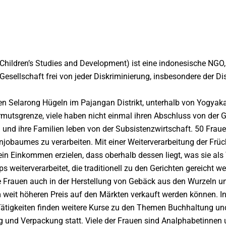
hildren’s Studies and Development) ist eine indonesische NGO, d
Gesellschaft frei von jeder Diskriminierung, insbesondere der D
den Selarong Hügeln im Pajangan Distrikt, unterhalb von Yogyaka
rmutsgrenze, viele haben nicht einmal ihren Abschluss von der 
 und ihre Familien leben von der Subsistenzwirtschaft. 50 Frau
injobaumes zu verarbeiten. Mit einer Weiterverarbeitung der Frü
in Einkommen erzielen, dass oberhalb dessen liegt, was sie als
ps weiterverarbeitet, die traditionell zu den Gerichten gereicht w
e Frauen auch in der Herstellung von Gebäck aus den Wurzeln u
m weit höheren Preis auf den Märkten verkauft werden können. I
tigkeiten finden weitere Kurse zu den Themen Buchhaltung und
g und Verpackung statt. Viele der Frauen sind Analphabetinnen 