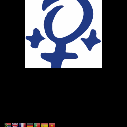
Ihr Weg zu uns
Marie-Schlei-Verein e.V.
Haus der Zukunft
Osterstr. 58
20259 Hamburg