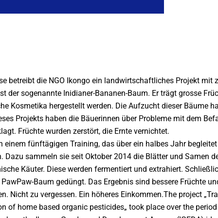
se betreibt die NGO Ikongo ein landwirtschaftliches Projekt mi
 der sogenannte Inidianer-Bananen-Baum. Er trägt grosse Früc
che Kosmetika hergestellt werden. Die Aufzucht dieser Bäume h
ieses Projekts haben die Bäuerinnen über Probleme mit dem Befa
gt. Früchte wurden zerstört, die Ernte vernichtet.
 einem fünftägigen Training, das über ein halbes Jahr begleitet 
en. Dazu sammeln sie seit Oktober 2014 die Blätter und Samen 
che Käuter. Diese werden fermentiert und extrahiert. Schließli
 PawPaw-Baum gedüngt. Das Ergebnis sind bessere Früchte und
en. Nicht zu vergessen. Ein höheres Einkommen.The project „Tra
n of home based organic pesticides„ took place over the period