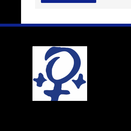
Ihr Weg
Marie-Schlei-V
Haus der Zuku
Osterstr. 58
20259 Hambur
Telefon:
040 4
E-Mail:
info@ma
Spendenkonto