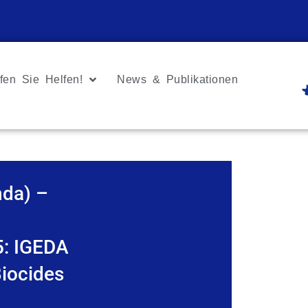
fen Sie Helfen!
News & Publikationen
nda) –
5: IGEDA
iocides