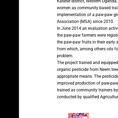
Kasese district, Western Uganda
women as community based traine
implementation of a paw-paw gro
Association (MSA) since 2010.
In June 2014 an evaluation acti
the paw-paw farmers were registe
the paw-paw fruits in their early 
from which, among others oils fo
problem.
The project trained and equippe
organic pesticide from Neem tree 
appropriate means. The pesticide 
improved production of paw-paw p
trained as community trainers by
conducted by qualified Agricultur