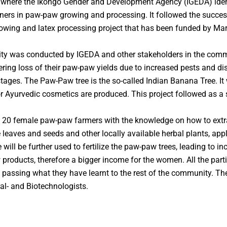
, where the Ikongo Gender and Development Agency (IGEDA) ident
rs in paw-paw growing and processing. It followed the succes
wing and latex processing project that has been funded by Mar
vity was conducted by IGEDA and other stakeholders in the comm
ring loss of their paw-paw yields due to increased pests and di
stages. The Paw-Paw tree is the so-called Indian Banana Tree. It 
r Ayurvedic cosmetics are produced. This project followed as a s
d 20 female paw-paw farmers with the knowledge on how to ext
leaves and seeds and other locally available herbal plants, appl
will be further used to fertilize the paw-paw trees, leading to i
roducts, therefore a bigger income for the women. All the part
 passing what they have learnt to the rest of the community. Th
al- and Biotechnologists.