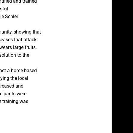
ified and trained
sful
ie Schlei
unity, showing that
seases that attack
wears large fruits,
olution to the
ract a home based
ying the local
ncreased and
icipants were
e training was