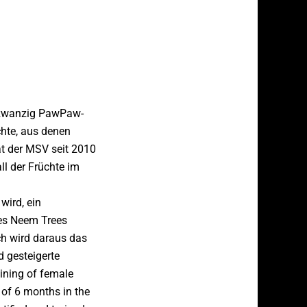
t zwanzig PawPaw-
hte, aus denen
at der MSV seit 2010
ll der Früchte im
wird, ein
des Neem Trees
ch wird daraus das
 gesteigerte
ining of female
 of 6 months in the