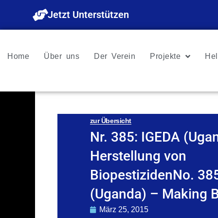
Zum
Jetzt Unterstützen
Inhalt
springen
Home
Über uns
Der Verein
Projekte
Hel
zur Übersicht
Nr. 385: IGEDA (Uga
Herstellung von
BiopestizidenNo. 38
(Uganda) – Making B
März 25, 2015