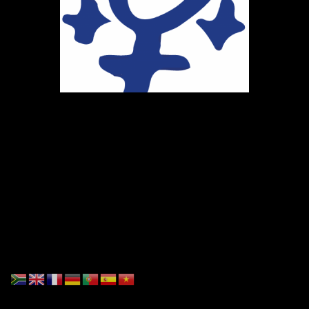
Ihr Weg zu uns
Marie-Schlei-Verein e.V.
Haus der Zukunft
Osterstr. 58
20259 Hamburg
Telefon:
040 41496992
E-Mail:
info@marie-schlei-verein.de
Spendenkonto: GLS