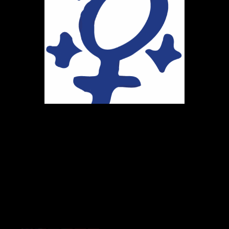
Ihr Weg zu uns
Marie-Schlei-Verein e.V.
Haus der Zukunft
Osterstr. 58
20259 Hamburg
Telefon:
040 41496992