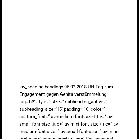
[av_heading heading=’06.02.2018 UN-Tag zum
Engagement gegen Genitalverstümmelung‘
tag=’h3′ style=“ size=“ subheading_active=“
subheading_size=’15‘ padding=’10‘ color=“
custom_font=“ av-medium-font-size-title=“ av-
small-font-size-title=“ av-mini-font-size-title=“ av-
medium-font-size=“ av-small-font-size=“ av-mini-
font-size=“ admin_preview_bg=“][/av_heading]