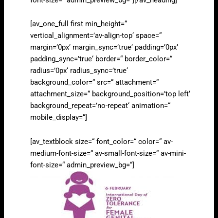
[av_one_full first min_height=“
vertical_alignment=’av-align-top‘ space=“
margin=’0px‘ margin_sync=’true‘ padding=’0px‘
padding_sync=’true‘ border=“ border_color=“
radius=’0px‘ radius_sync=’true‘
background_color=“ src=“ attachment=“
attachment_size=“ background_position=’top left‘
background_repeat=’no-repeat‘ animation=“
mobile_display=“]
[av_textblock size=“ font_color=“ color=“ av-
medium-font-size=“ av-small-font-size=“ av-mini-
font-size=“ admin_preview_bg=“]