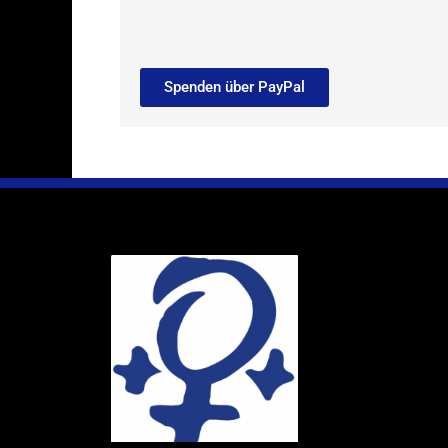
Spenden über PayPal
Ihr Weg
Marie-Schlei-V
Haus der Zuku
Osterstr. 58
20259 Hambur
Telefon:
040 4