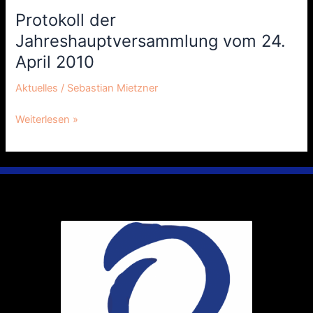
Protokoll der
Protokoll
der
Jahreshauptversammlung vom 24.
Jahreshauptversammlung
April 2010
vom
24.
Aktuelles
/
Sebastian Mietzner
April
2010
Weiterlesen »