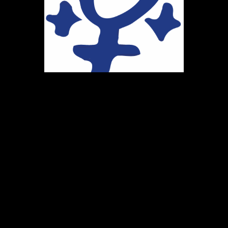
Ihr Weg zu uns
Marie-Schlei-Verein e.V.
Haus der Zukunft
Osterstr. 58
20259 Hamburg
Telefon:
040 41496992
E-Mail:
info@marie-schlei-verein.de
Spendenkonto: GLS