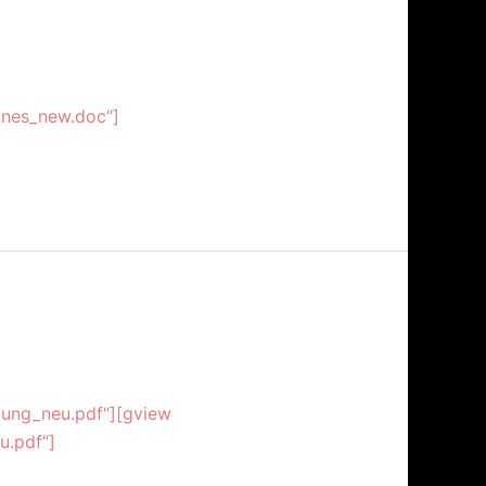
ines_new.doc“]
llung_neu.pdf“][gview
u.pdf“]