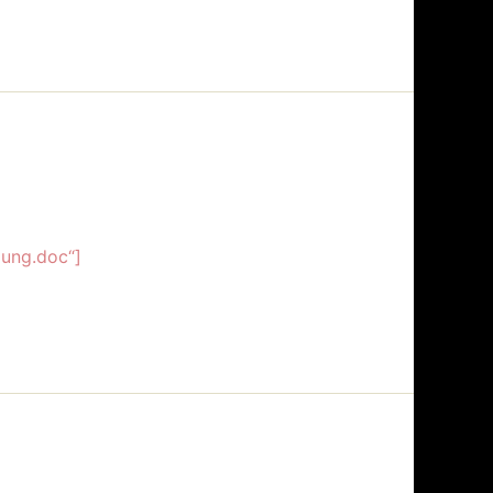
lung.doc“]