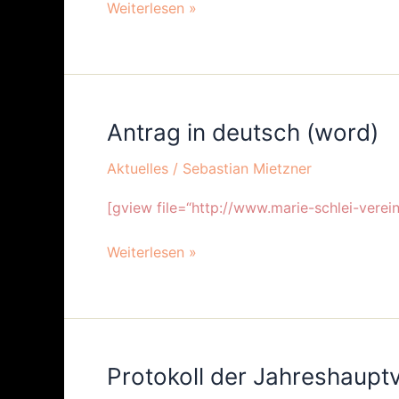
Weiterlesen »
Antrag in deutsch (word)
Antrag
in
Aktuelles
/
Sebastian Mietzner
deutsch
(word)
[gview file=“http://www.marie-schlei-verei
Weiterlesen »
Protokoll der Jahreshaup
Protokoll
der