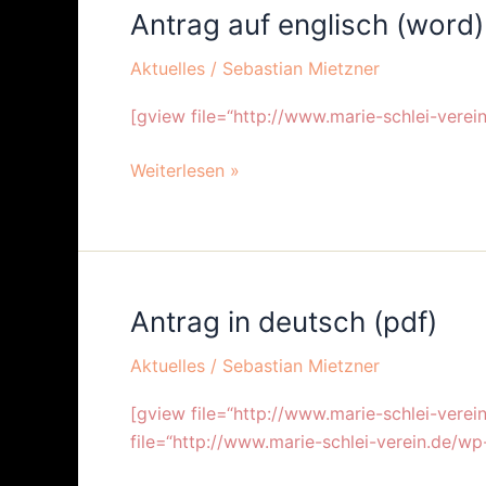
Antrag auf englisch (word)
Antrag
auf
Aktuelles
/
Sebastian Mietzner
englisch
(word)
[gview file=“http://www.marie-schlei-vere
Weiterlesen »
Antrag in deutsch (pdf)
Antrag
in
Aktuelles
/
Sebastian Mietzner
deutsch
(pdf)
[gview file=“http://www.marie-schlei-verei
file=“http://www.marie-schlei-verein.de/wp