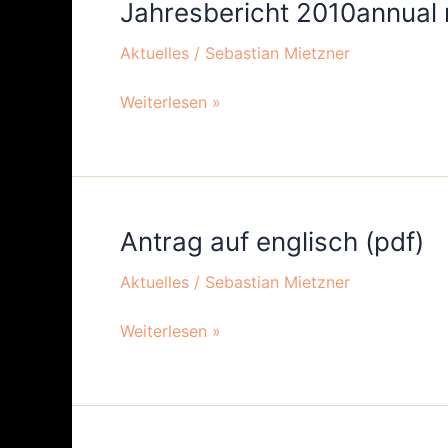
Jahresbericht 2010annual 
Jahresbericht
2010annual
Aktuelles
/
Sebastian Mietzner
report
2010
Weiterlesen »
Antrag auf englisch (pdf)
Antrag
auf
Aktuelles
/
Sebastian Mietzner
englisch
(pdf)
Weiterlesen »