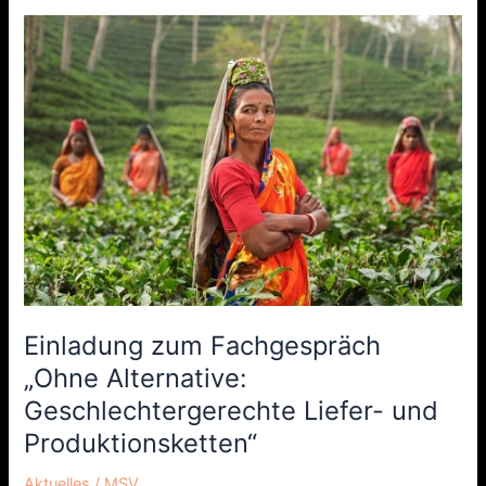
Einladung
zum
Fachgespräch
„Ohne
Alternative:
Geschlechtergerechte
Liefer-
und
Produktionsketten“
Einladung zum Fachgespräch
„Ohne Alternative:
Geschlechtergerechte Liefer- und
Produktionsketten“
Aktuelles
/
MSV