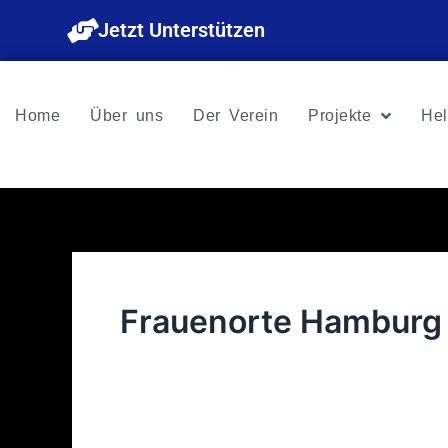
Zum
Jetzt Unterstützen
Inhalt
springen
Home
Über uns
Der Verein
Projekte
Hel
Frauenorte Hamburg