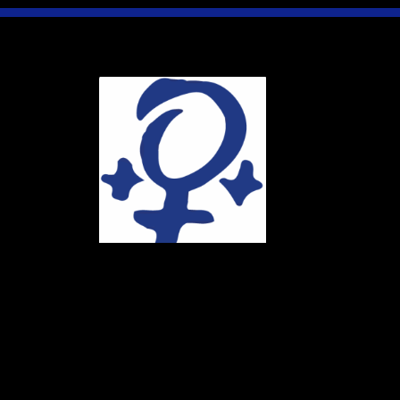
Ihr Weg
Marie-Schlei-V
Haus der Zuku
Osterstr. 58
20259 Hambur
Telefon:
040 4
E-Mail:
info@ma
Spendenkonto
DE86 4306 096
BIC: GENODE