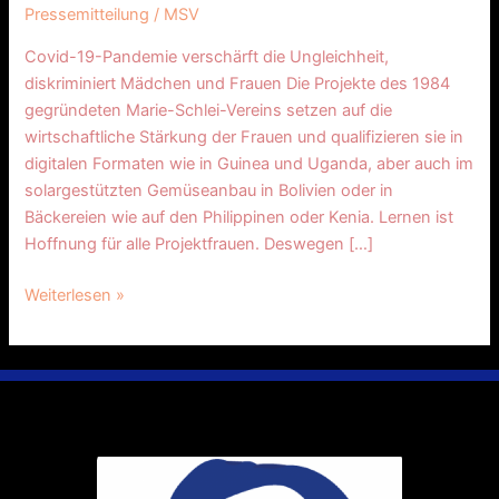
Pressemitteilung
/
MSV
Covid-19-Pandemie verschärft die Ungleichheit,
diskriminiert Mädchen und Frauen Die Projekte des 1984
gegründeten Marie-Schlei-Vereins setzen auf die
wirtschaftliche Stärkung der Frauen und qualifizieren sie in
digitalen Formaten wie in Guinea und Uganda, aber auch im
solargestützten Gemüseanbau in Bolivien oder in
Bäckereien wie auf den Philippinen oder Kenia. Lernen ist
Hoffnung für alle Projektfrauen. Deswegen […]
Weiterlesen »