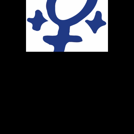
Ihr Weg zu uns
Marie-Schlei-Verein e.V.
Haus der Zukunft
Osterstr. 58
20259 Hamburg
Telefon:
040 41496992
E-Mail:
info@marie-schlei-verein.de