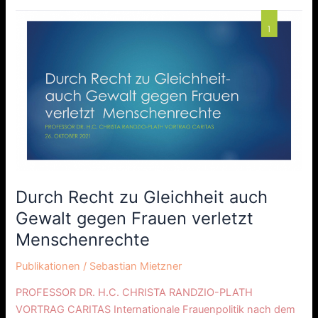
Durch
Recht
zu
Gleichheit
auch
Gewalt
gegen
Frauen
verletzt
Menschenrechte
Durch Recht zu Gleichheit auch
Gewalt gegen Frauen verletzt
Menschenrechte
Publikationen
/
Sebastian Mietzner
PROFESSOR DR. H.C. CHRISTA RANDZIO-PLATH
VORTRAG CARITAS Internationale Frauenpolitik nach dem