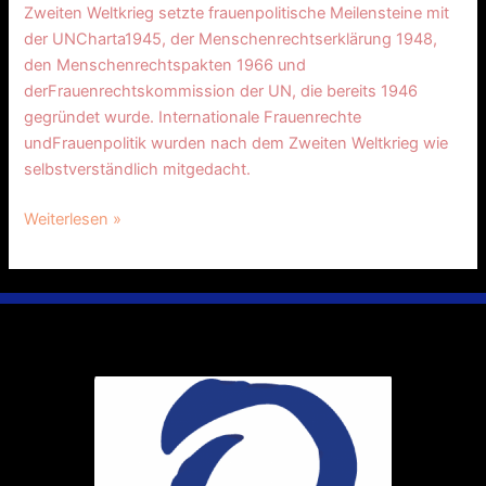
Zweiten Weltkrieg setzte frauenpolitische Meilensteine mit
der UNCharta1945, der Menschenrechtserklärung 1948,
den Menschenrechtspakten 1966 und
derFrauenrechtskommission der UN, die bereits 1946
gegründet wurde. Internationale Frauenrechte
undFrauenpolitik wurden nach dem Zweiten Weltkrieg wie
selbstverständlich mitgedacht.
Weiterlesen »