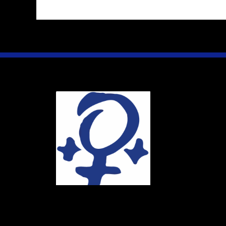
Ihr Weg
Marie-Schlei-V
Haus der Zuku
Osterstr. 58
20259 Hambur
Telefon:
040 4
E-Mail:
info@ma
Spendenkonto