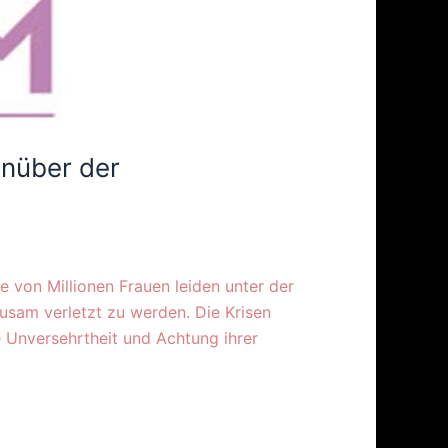
enüber der
 von Millionen Frauen leiden unter der
sam verletzt zu werden. Die Krisen
 Unversehrtheit und Achtung ihrer