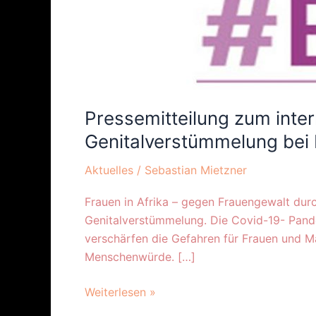
Pressemitteilung zum inte
Genitalverstümmelung bei
Aktuelles
/
Sebastian Mietzner
Frauen in Afrika – gegen Frauengewalt durc
Genitalverstümmelung. Die Covid-19- Pande
verschärfen die Gefahren für Frauen und M
Menschenwürde. […]
Weiterlesen »