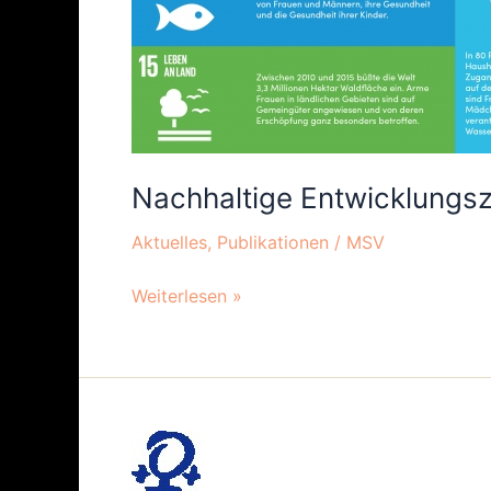
Nachhaltige Entwicklungsz
Aktuelles
,
Publikationen
/
MSV
Weiterlesen »
Ziele
des