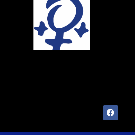
Marie-Schlei-V
Haus der Zuku
Osterstr. 58
20259 Hambur
Telefon:
040 4
E-Mail:
info@ma
Spendenkonto
DE86 4306 096
BIC: GENODE
F
a
c
e