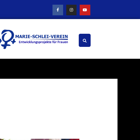
F
I
Y
a
n
o
c
s
u
e
t
t
b
a
u
o
g
b
o
r
e
k
a
-
m
f