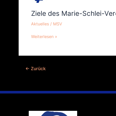
Marie-
Schlei-
Ziele des Marie-Schlei-Ver
Vereins
in
Aktuelles
/
MSV
2011
Weiterlesen »
←
Zurück
Ihr Weg