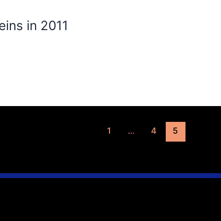
eins in 2011
1
…
4
5
 zu uns
Wir sind für Sie da