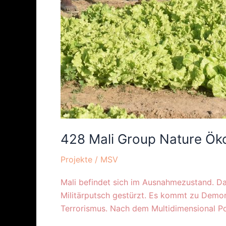
428 Mali Group Nature Ö
Projekte
/
MSV
Mali befindet sich im Ausnahmezustand. Da
Militärputsch gestürzt. Es kommt zu Demo
Terrorismus. Nach dem Multidimensional Po