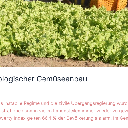
kologischer Gemüseanbau
s instabile Regime und die zivile Übergangsregierung wurd
nstrationen und in vielen Landesteilen immer wieder zu g
verty Index gelten 66,4 % der Bevölkerung als arm. Im Gend