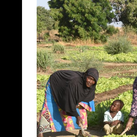
428
Mali
Group
Nature
Ökologischer
Gemüseanbau