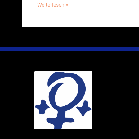
Weiterlesen »
Ihr Weg
Marie-Schlei-V
Haus der Zuku
Osterstr. 58
20259 Hambur
Telefon:
040 4
E-Mail:
info@ma