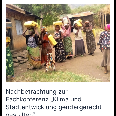
Nachbetrachtung
zur
Fachkonferenz
„Klima
und
Stadtentwicklung
gendergerecht
gestalten“
Nachbetrachtung zur
Fachkonferenz „Klima und
Stadtentwicklung gendergerecht
gestalten“