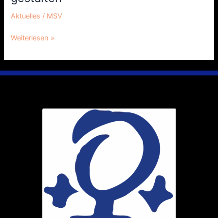
Aktuelles
/
MSV
Weiterlesen »