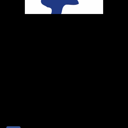
Ihr Weg zu uns
Marie-Schlei-Verein e.V.
Haus der Zukunft
Osterstr. 58
20259 Hamburg
Telefon:
040 41496992
E-Mail:
info@marie-schlei-verein.de
Spendenkonto: GLS
DE86 4306 0967 1058 5399 00
BIC: GENODEM1GLS