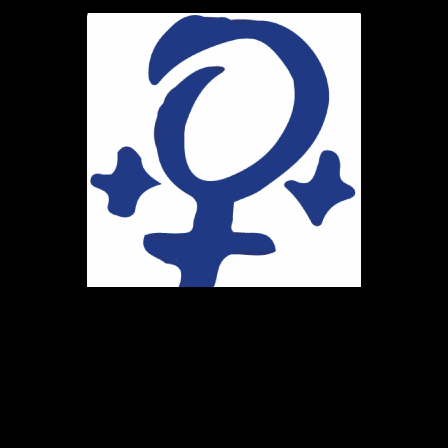
Ihr Weg zu uns
Marie-Schlei-Verein e.V.
Haus der Zukunft
Osterstr. 58