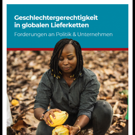
Positionspapier
Geschlechtergerechtigkeit
in
globalen
Lieferketten