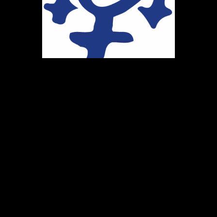
Ihr Weg zu uns
Marie-Schlei-Verein e.V.
Haus der Zukunft
Osterstr. 58
20259 Hamburg
Telefon:
040 41496992
E-Mail:
info@marie-schlei-verein.de
Spendenkonto: GLS
DE86 4306 0967 1058 5399 00