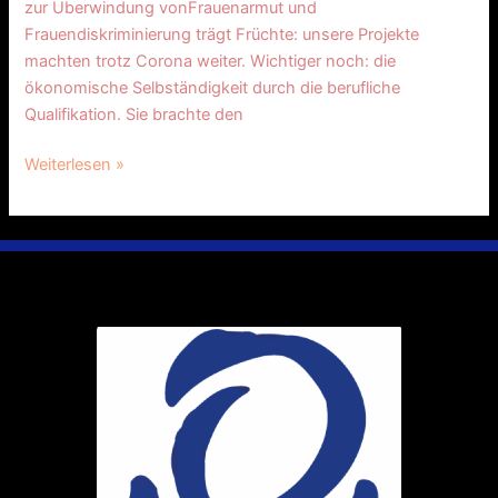
zur Überwindung vonFrauenarmut und
Frauendiskriminierung trägt Früchte: unsere Projekte
machten trotz Corona weiter. Wichtiger noch: die
ökonomische Selbständigkeit durch die berufliche
Qualifikation. Sie brachte den
Weiterlesen »