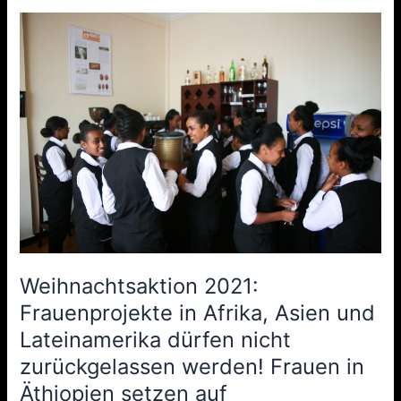
Weihnachtsaktion
2021:
Frauenprojekte
in
Afrika,
Asien
und
Lateinamerika
dürfen
nicht
zurückgelassen
werden!
Frauen
Weihnachtsaktion 2021:
in
Frauenprojekte in Afrika, Asien und
Äthiopien
Lateinamerika dürfen nicht
setzen
zurückgelassen werden! Frauen in
auf
Armutsbekämpfung
Äthiopien setzen auf