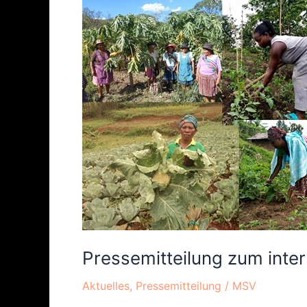
Pressemitteilung
zum
internationalen
Tag
der
Mutter
Erde
Pressemitteilung zum inter
Aktuelles
,
Pressemitteilung
/
MSV