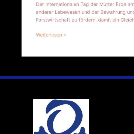
Der Internationalen Tag der Mutter Erde a
anderer Lebewesen und der Bewahrung und d
Forstwirtschaft zu fördern, damit ein Glei
Weiterlesen »
Ihr Weg
Marie-Schlei-V
Haus der Zuku
Osterstr. 58