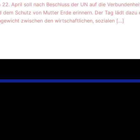
m 22. April soll nach Beschluss der UN auf die Verbunden
em Schutz von Mutter Erde erinnern. Der Tag lädt dazu ei
chgewicht zwischen den wirtschaftlichen, sozialen […]
 zu uns
Wir sind für Sie da
erein e.V.
Öffnungszeiten
nft
Montags – Donnerstag 9.30 – 14 U