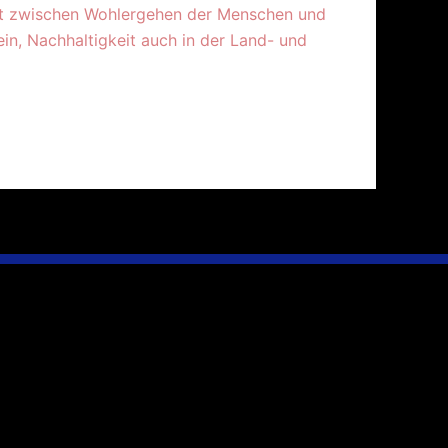
heit zwischen Wohlergehen der Menschen und
n, Nachhaltigkeit auch in der Land- und
Infos & Presse
Immer auf dem Laufenden bleiben
,
und
aktuelle Entwicklungen zeitnah erfahren.
hr