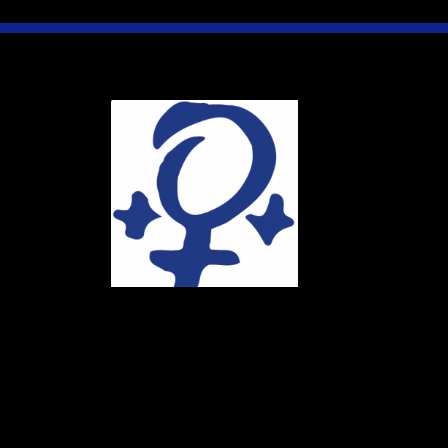
Ihr Weg
Marie-Schlei-V
Haus der Zuku
Osterstr. 58
20259 Hambur
Telefon:
040 4
E-Mail:
info@ma
Spendenkonto
DE86 4306 096
BIC: GENODE