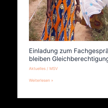
Gleichberechtigung
und
Emanzipation?“
Einladung zum Fachgespräc
bleiben Gleichberechtigun
Aktuelles
/
MSV
Weiterlesen »