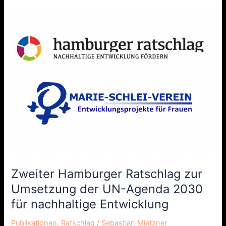
Zweiter
Hamburger
Ratschlag
zur
Umsetzung
der
UN-
Agenda
2030
für
nachhaltige
Entwicklung
Zweiter Hamburger Ratschlag zur
Umsetzung der UN-Agenda 2030
für nachhaltige Entwicklung
Publikationen
,
Ratschlag
/
Sebastian Mietzner