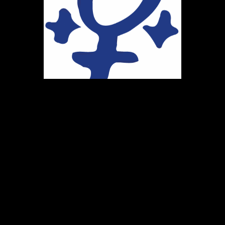
Ihr Weg zu uns
Marie-Schlei-Verein e.V.
Haus der Zukunft
Osterstr. 58
20259 Hamburg
Telefon:
040 41496992
E-Mail:
info@marie-schlei-verein.de