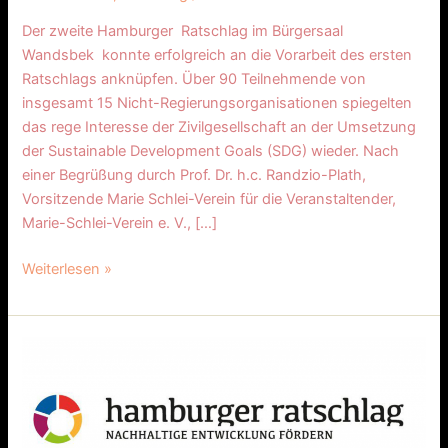
Der zweite Hamburger Ratschlag im Bürgersaal
Wandsbek konnte erfolgreich an die Vorarbeit des ersten
Ratschlags anknüpfen. Über 90 Teilnehmende von
insgesamt 15 Nicht-Regierungsorganisationen spiegelten
das rege Interesse der Zivilgesellschaft an der Umsetzung
der Sustainable Development Goals (SDG) wieder. Nach
einer Begrüßung durch Prof. Dr. h.c. Randzio-Plath,
Vorsitzende Marie­ Schlei-Verein für die Veranstaltender,
Marie-Schlei-Verein e. V., […]
Weiterlesen »
Erster
Hamburger
Ratschlag
zurUmsetzung
der