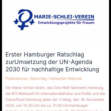
UN-
Agenda
2030
für
nachhaltige
Entwicklung
Erster Hamburger Ratschlag
zurUmsetzung der UN-Agenda
2030 für nachhaltige Entwicklung
Publikationen
,
Ratschlag
/
Sebastian Mietzner
Der Marie-Schlei-Verein, das Eine Welt Netzwerk Hamburg,
die W3 Werkstatt für internationaleKultur und Politik und der
Zukunftsrat Hamburg laden ein: Freitag, den 18. November
2016, von 15.30 Uhr bis ca. 21.00 UhrHamburger