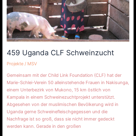
459 Uganda CLF Schweinzucht
Projekte
/
MSV
Gemeinsam mit der Child Link Foundation (CLF) hat der
Marie-Schlei-Verein 50 alleinstehende Frauen in Nakisunga,
einem Unterbezirk von Mukono, 15 km östlich von
Kampala in einem Schweinezuchtprojekt unterstützt.
Abgesehen von der muslimischen Bevölkerung wird in
Uganda gerne Schweinefleischgegessen und die
Nachfrage ist so groß, dass sie nicht immer gedeckt
werden kann. Gerade in den großen