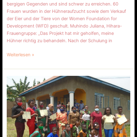
bergigen Gegenden und sind schwer zu erreichen. 60
Frauen wurden in der Hühneraufzucht sowie dem Verkauf
der Eier und der Tiere von der Women Foundation for
Development (WFD) geschult. Muhindo Juliana, Hihara-
Frauengruppe: „Das Projekt hat mir geholfen, meine
Hühner richtig zu behandeln. Nach der Schulung in
Weiterlesen »
451
Uganda
GWLF
Computerausbildung