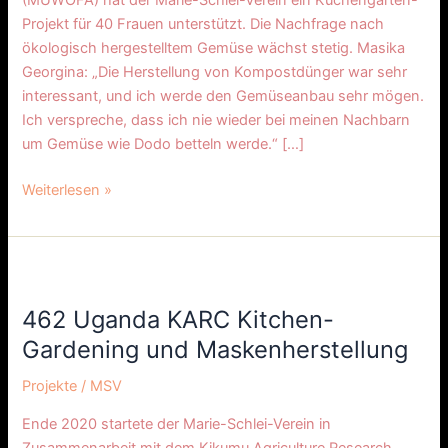
(MUWOFA) hat der Marie-Schlei-Verein ein Küchengarten-
Projekt für 40 Frauen unterstützt. Die Nachfrage nach
ökologisch hergestelltem Gemüse wächst stetig. Masika
Georgina: „Die Herstellung von Kompostdünger war sehr
interessant, und ich werde den Gemüseanbau sehr mögen.
Ich verspreche, dass ich nie wieder bei meinen Nachbarn
um Gemüse wie Dodo betteln werde.“ […]
Weiterlesen »
462
Uganda
462 Uganda KARC Kitchen-
KARC
Kitchen-
Gardening und Maskenherstellung
Gardening
Projekte
/
MSV
und
Maskenherstellung
Ende 2020 startete der Marie-Schlei-Verein in