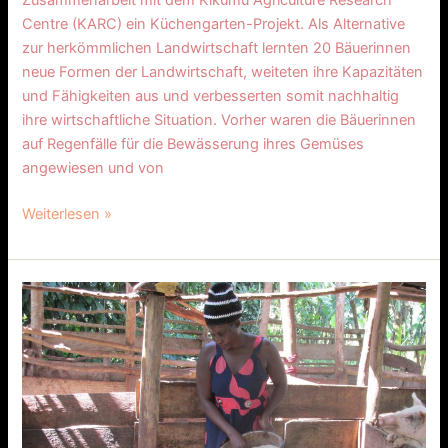
Zusammenarbeit mit dem Kikumu Agriculture Research
Centre (KARC) ein Küchengarten-Projekt. Als Alternative
zur herkömmlichen Landwirtschaft lernten 20 Bäuerinnen
neue Formen der Landwirtschaft, weiteten ihre Kapazitäten
und Fähigkeiten aus und verbesserten somit nachhaltig
ihre wirtschaftliche Situation. Vorher waren die Bäuerinnen
auf Regenfälle für die Bewässerung ihres Gemüses
angewiesen und von
Weiterlesen »
459
Uganda
CLF
Schweinzucht