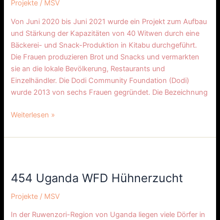
Projekte
/
MSV
Von Juni 2020 bis Juni 2021 wurde ein Projekt zum Aufbau
und Stärkung der Kapazitäten von 40 Witwen durch eine
Bäckerei- und Snack-Produktion in Kitabu durchgeführt.
Die Frauen produzieren Brot und Snacks und vermarkten
sie an die lokale Bevölkerung, Restaurants und
Einzelhändler. Die Dodi Community Foundation (Dodi)
wurde 2013 von sechs Frauen gegründet. Die Bezeichnung
Weiterlesen »
454
Uganda
454 Uganda WFD Hühnerzucht
WFD
Hühnerzucht
Projekte
/
MSV
In der Ruwenzori-Region von Uganda liegen viele Dörfer in