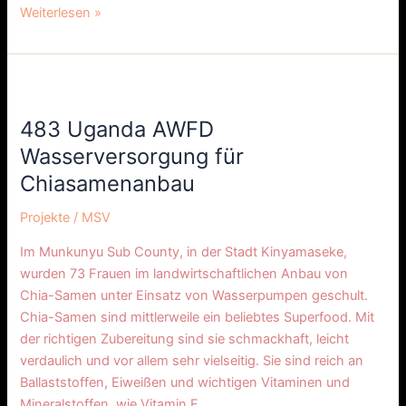
Weiterlesen »
483
Uganda
483 Uganda AWFD
AWFD
Wasserversorgung
Wasserversorgung für
für
Chiasamenanbau
Chiasamenanbau
Projekte
/
MSV
Im Munkunyu Sub County, in der Stadt Kinyamaseke,
wurden 73 Frauen im landwirtschaftlichen Anbau von
Chia-Samen unter Einsatz von Wasserpumpen geschult.
Chia-Samen sind mittlerweile ein beliebtes Superfood. Mit
der richtigen Zubereitung sind sie schmackhaft, leicht
verdaulich und vor allem sehr vielseitig. Sie sind reich an
Ballaststoffen, Eiweißen und wichtigen Vitaminen und
Mineralstoffen, wie Vitamin E