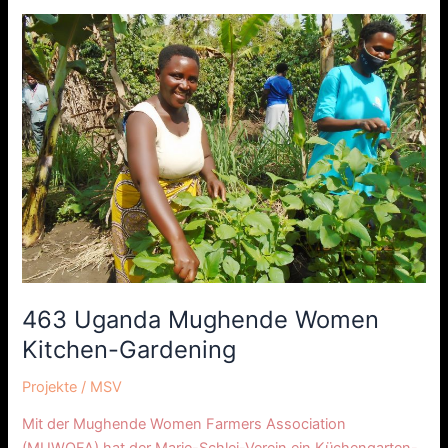
463
Uganda
Mughende
Women
Kitchen-
Gardening
463 Uganda Mughende Women
Kitchen-Gardening
Projekte
/
MSV
Mit der Mughende Women Farmers Association