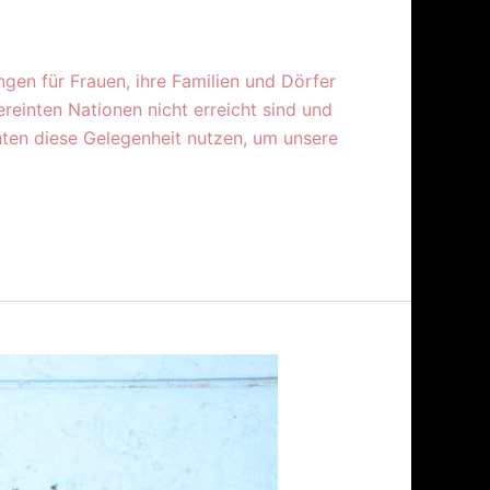
gen für Frauen, ihre Familien und Dörfer
reinten Nationen nicht erreicht sind und
ten diese Gelegenheit nutzen, um unsere