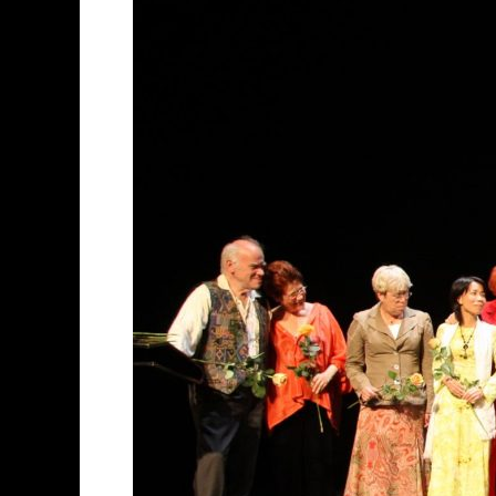
40
Jahre
Economic
Empowerment