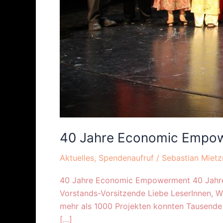
40 Jahre Economic Empo
Aktuelles
,
Spendenaufruf
/
Sebastian Mietz
40 Jahre Economic Empowerment 40 Jahre So
Vorstands-Vorsitzende Liebe LeserInnen, Wir
mehr als 1000 Projekten konnten Tausende 
[…]