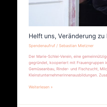
Helft uns, Veränderung zu
Spendenaufruf
/
Sebastian Mietzner
Der Marie-Schlei-Verein, eine gemeinnützig
gegründet, kooperiert mit Frauengruppen 
Gemüseanbau, Rinder- und Fischzucht, Milc
Kleinstunternehmerinnenausbildungen. Z
Weiterlesen »