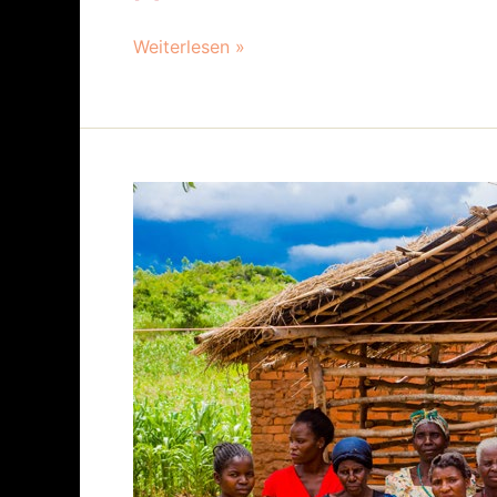
Weiterlesen »
40
Jahre
Marie-
Schlei-
Verein:
Frauen
stärken
weltweit
–
Gemeinsam
für