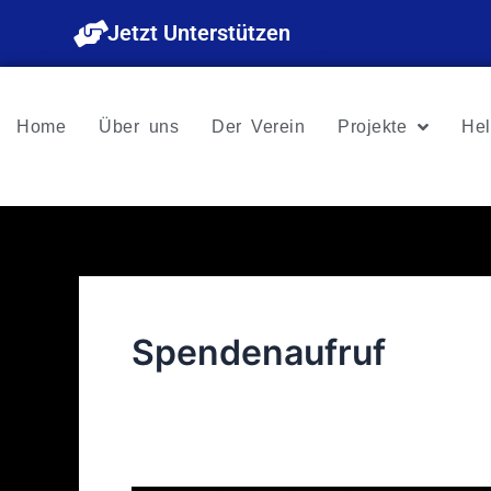
Zum
Jetzt Unterstützen
Inhalt
springen
Home
Über uns
Der Verein
Projekte
Hel
Spendenaufruf