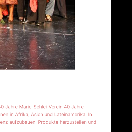
0 Jahre Marie-Schlei-Verein 40 Jahre
nen in Afrika, Asien und Lateinamerika. In
tenz aufzubauen, Produkte herzustellen und