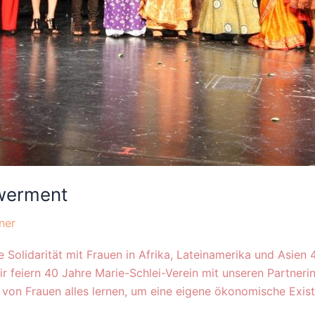
werment
ner
lidarität mit Frauen in Afrika, Lateinamerika und Asien 4
 feiern 40 Jahre Marie-Schlei-Verein mit unseren Partnerin
von Frauen alles lernen, um eine eigene ökonomische Exis