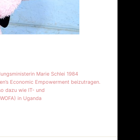
lungsministerin Marie Schlei 1984
omen’s Economic Empowerment beizutragen.
o dazu wie IT- und
UWOFA) in Uganda