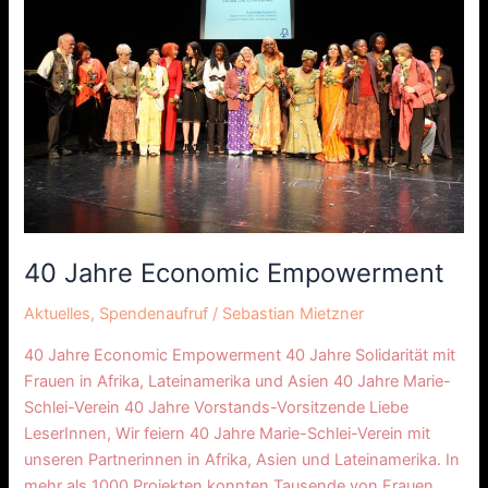
Economic
Empowerment
40 Jahre Economic Empowerment
Aktuelles
,
Spendenaufruf
/
Sebastian Mietzner
40 Jahre Economic Empowerment 40 Jahre Solidarität mit
Frauen in Afrika, Lateinamerika und Asien 40 Jahre Marie-
Schlei-Verein 40 Jahre Vorstands-Vorsitzende Liebe
LeserInnen, Wir feiern 40 Jahre Marie-Schlei-Verein mit
unseren Partnerinnen in Afrika, Asien und Lateinamerika. In
mehr als 1000 Projekten konnten Tausende von Frauen