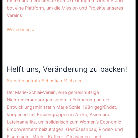
führen und bedeutende Kontakte knüpfen. Unser Stand
bot eine Plattform, um die Mission und Projekte unseres
Vereins
Weiterlesen »
Helft
uns,
Helft uns, Veränderung zu backen!
Veränderung
zu
Spendenaufruf
/
Sebastian Mietzner
backen!
Der Marie-Schlei-Verein, eine gemeinnützige
Nichtregierungsorganisation in Erinnerung an die
Entwicklungsministerin Marie Schlei 1984 gegründet,
kooperiert mit Frauengruppen in Afrika, Asien und
Lateinamerika, um solidarisch zum Women’s Economic
Empowerment beizutragen. Gemüseanbau, Rinder- und
Fischzucht, Milch-, Kaffee-, Chiasamen- und