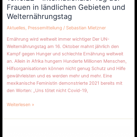
16.10.22
Frauen in ländlichen Gebieten und
–
Welternährungstag
Internationaler
Tag
Aktuelles
,
Pressemitteilung
/
Sebastian Mietzner
der
Ernährung wird weltweit immer wichtiger Der UN-
Frauen
Welternährungstag am 16. Oktober mahnt jährlich den
in
Kampf gegen Hunger und schlechte Ernährung weltweit
ländlichen
an. Allein in Afrika hungern Hunderte Millionen Menschen,
Gebieten
Hilfsorganisationen können nicht genug Schutz und Hilfe
und
gewährleisten und es werden mehr und mehr. Eine
Welternährungstag
mexikanische Feministin demonstrierte 2021 bereits mit
den Worten: „Uns tötet nicht Covid-19,
Weiterlesen »
11.
Hamburger