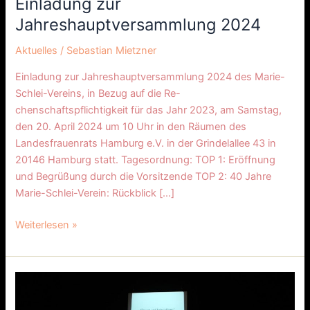
Einladung zur
Jahreshauptversammlung 2024
Aktuelles
/
Sebastian Mietzner
Einladung zur Jahreshauptversammlung 2024 des Marie-
Schlei-Vereins, in Bezug auf die Re-
chenschaftspflichtigkeit für das Jahr 2023, am Samstag,
den 20. April 2024 um 10 Uhr in den Räumen des
Landesfrauenrats Hamburg e.V. in der Grindelallee 43 in
20146 Hamburg statt. Tagesordnung: TOP 1: Eröffnung
und Begrüßung durch die Vorsitzende TOP 2: 40 Jahre
Marie-Schlei-Verein: Rückblick […]
Weiterlesen »
40
Jahre