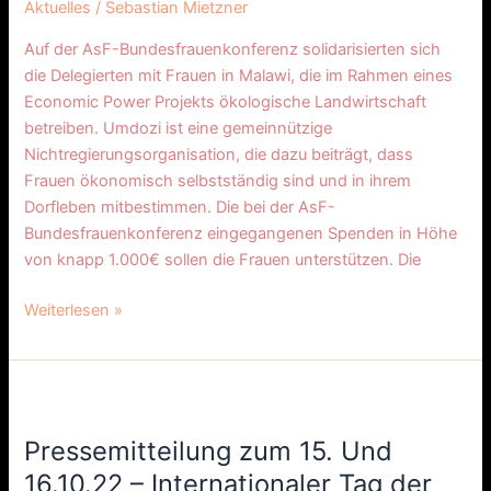
Aktuelles
/
Sebastian Mietzner
Auf der AsF-Bundesfrauenkonferenz solidarisierten sich
die Delegierten mit Frauen in Malawi, die im Rahmen eines
Economic Power Projekts ökologische Landwirtschaft
betreiben. Umdozi ist eine gemeinnützige
Nichtregierungsorganisation, die dazu beiträgt, dass
Frauen ökonomisch selbstständig sind und in ihrem
Dorfleben mitbestimmen. Die bei der AsF-
Bundesfrauenkonferenz eingegangenen Spenden in Höhe
von knapp 1.000€ sollen die Frauen unterstützen. Die
Weiterlesen »
Pressemitteilung
zum
Pressemitteilung zum 15. Und
15.
Und
16.10.22 – Internationaler Tag der