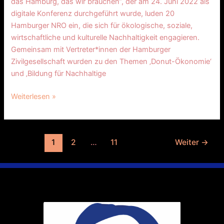
das Hamburg, das wir brauchen“, der am 24. Juni 2022 als
digitale Konferenz durchgeführt wurde, luden 20
Hamburger NRO ein, die sich für ökologische, soziale,
wirtschaftliche und kulturelle Nachhaltigkeit engagieren.
Gemeinsam mit Vertreter*innen der Hamburger
Zivilgesellschaft wurden zu den Themen ‚Donut-Ökonomie‘
und ‚Bildung für Nachhaltige
Weiterlesen »
1
2
…
11
Weiter
→