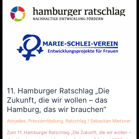
Ratschlag
„Die
Zukunft,
die
wir
wollen
–
das
Hamburg,
das
wir
brauchen“
11. Hamburger Ratschlag „Die
Zukunft, die wir wollen – das
Hamburg, das wir brauchen“
Aktuelles
,
Pressemitteilung
,
Ratschlag
/
Sebastian Mietzner
Zum 11. Hamburger Ratschlag „Die Zukunft, die wir wollen –