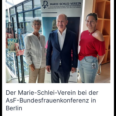
Der
Marie-
Schlei-
Verein
bei
der
AsF-
Bundesfrauenkonferenz
in
Berlin
Der Marie-Schlei-Verein bei der
AsF-Bundesfrauenkonferenz in
Berlin