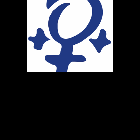
Ihr Weg zu uns
Marie-Schlei-Verein e.V.
Haus der Zukunft
Osterstr. 58
20259 Hamburg