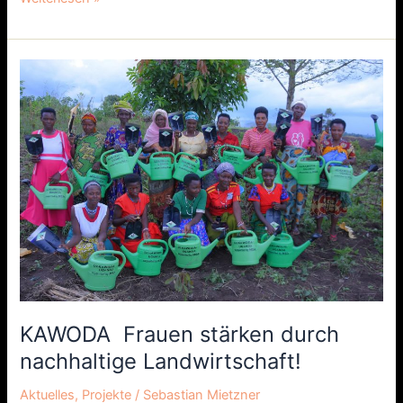
KAWODA
Frauen
stärken
durch
nachhaltige
Landwirtschaft!
KAWODA Frauen stärken durch
nachhaltige Landwirtschaft!
Aktuelles
,
Projekte
/
Sebastian Mietzner