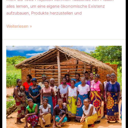
alles lernen, um eine eigene ökonomische Existenz
aufzubauen, Produkte herzustellen und
Weiterlesen »
40
Jahre
Marie-
Schlei-
Verein:
Frauen
stärken
weltweit
–
Gemeinsam
für
Gleichberechtigung